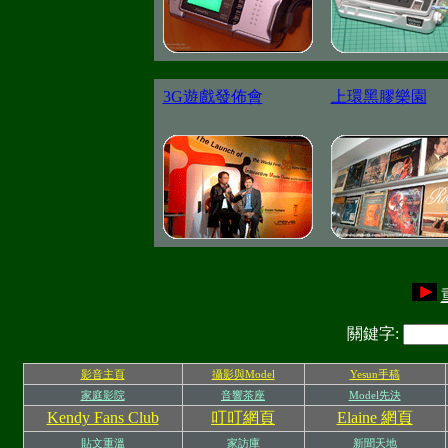
3G遊戲發佈會
上環黑膠樂園
關鍵字:
影音主頁
攝影與Model
Yesun手稿
家庭影院
音響茶座
Model先決
Kendy Fans Club
叮叮網頁
Elaine 網頁
貼文重溫
家訪庫
新聞天地