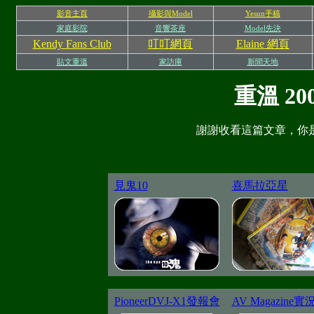
影音主頁
攝影與Model
Yesun手稿
家庭影院
音響茶座
Model先決
Kendy Fans Club
叮叮網頁
Elaine 網頁
貼文重溫
家訪庫
新聞天地
重溫 2
謝謝收看這篇文章，你
見鬼10
喜馬拉亞星
PioneerDVJ-X1發報會
AV Magazine實