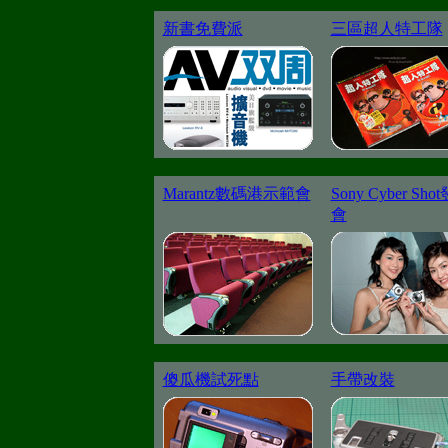
新書免費派
三區超人特工隊
Marantz數碼港示範會
Sony Cyber Sho
會
傻瓜機試死點
手帶改裝