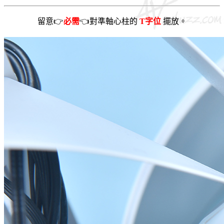
留意👉
必需
👈對準軸心柱的
T字位
擺放。