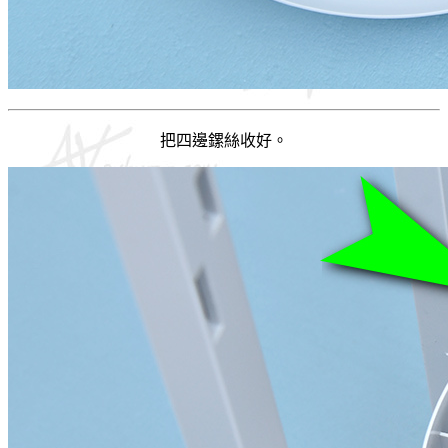
把四邊鏍絲收好。