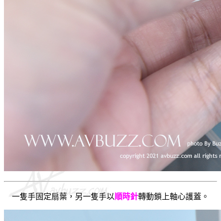
一隻手固定扇葉，另一隻手以
順時針
轉動鎖上軸心護蓋。