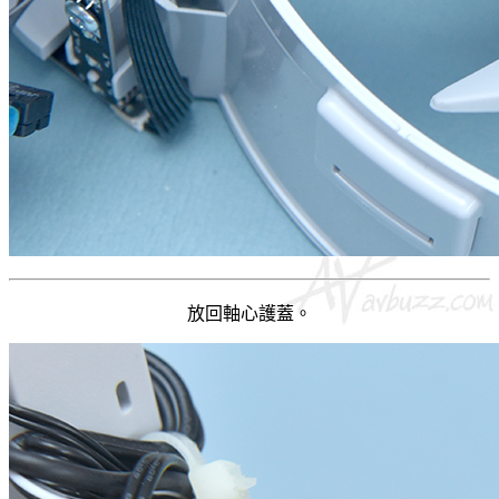
放回軸心護蓋。