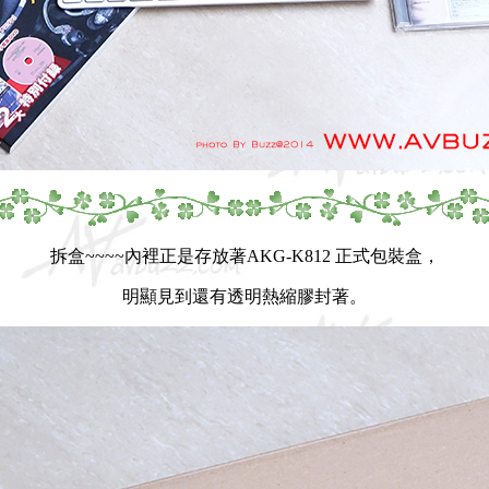
拆盒~~~~內裡正是存放著AKG-K812 正式包裝盒，
明顯見到還有透明熱縮膠封著。