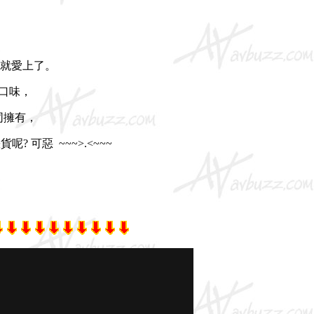
就愛上了。
同口味，
一同擁有，
可惡 ~~~>.<~~~