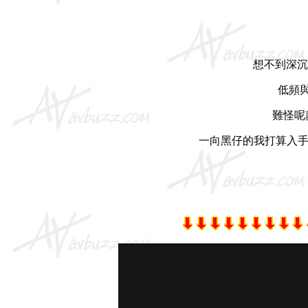
想不到深沉
低頻與
難怪呢款
一向黑仔的我打算入手時