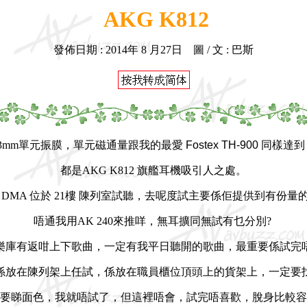
AKG K812
發佈日期 : 2014年 8 月27日 圖 / 文 : 巴斯
3mm單元振膜，
單元磁通量跟我的最愛
Fostex TH-900
同樣
達
都是
AKG K812 旗艦耳機
吸引人之處。
 DMA 位於 21樓 陳列室試聽，去呢度試主要係佢提供到有份量
唔通我用AK 240來推咩，無耳擴同無試有乜分別?
樂庫有返咁上下歌曲，一定有我平日聽開的歌曲，最重要係試完
12唔係放在陳列架上任試，係放在職員櫃位頂頭上的貨架上，一定
要睇面色，我就唔試了，但這裡唔會，試完唔喜歡，脫身比較容