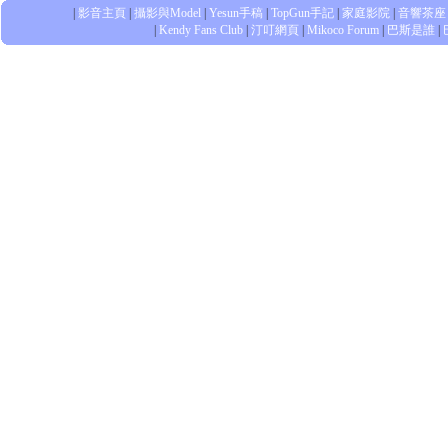
|
影音主頁
|
攝影與Model
|
Yesun手稿
|
TopGun手記
|
家庭影院
|
音響茶座
|
Kendy Fans Club
|
汀叮網頁
|
Mikoco Forum
|
巴斯是誰
|