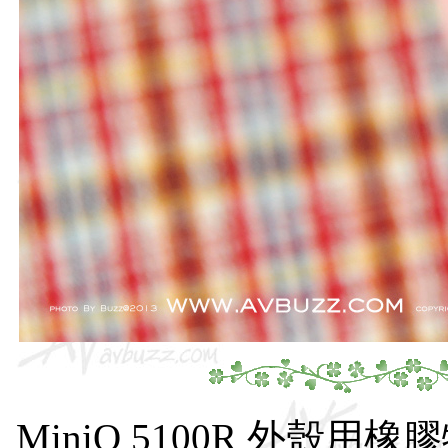
MiniQ 5100R 外