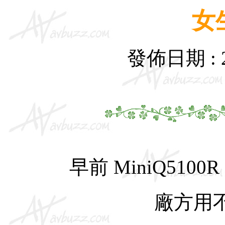
女
發佈日期 : 
早前 MiniQ51
廠方用