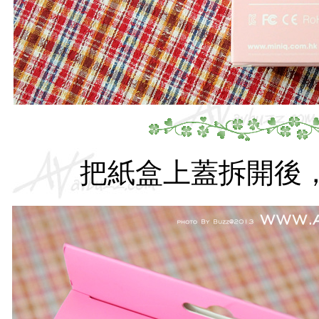
把紙盒上蓋拆開後