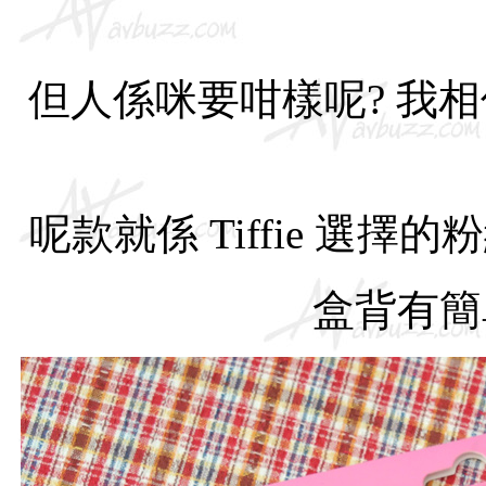
但人係咪要咁樣呢? 我相信
呢款就係 Tiffie 選
盒背有簡