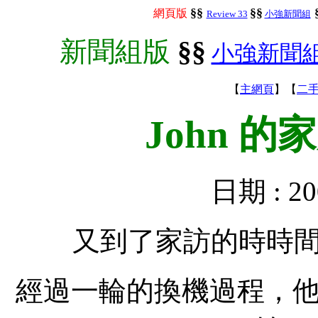
§§
§§
網頁版
Review 33
小強新聞組
§§
新聞組版
小強新聞
【
主網頁
】【
二
John 
日期 : 2
又到了家訪的時時間
經過一輪的換機過程，