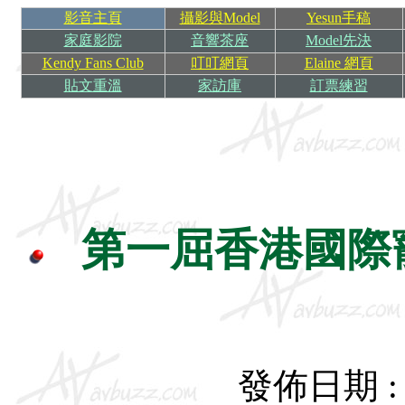
影音主頁
攝影與Model
Yesun手稿
家庭影院
音響茶座
Model先決
Kendy Fans Club
叮叮網頁
Elaine 網頁
貼文重溫
家訪庫
訂票練習
第一屈香港國際
發佈日期 : 