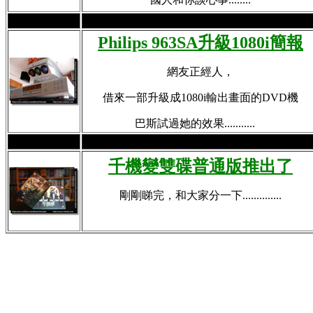
Philips 963SA升級1080i簡報
網友正經人，
借來一部升級成1080i輸出畫面的DVD機
巴斯試過她的效果...........
千機變雙碟普通版推出了
剛剛睇完，和大家分一下..............