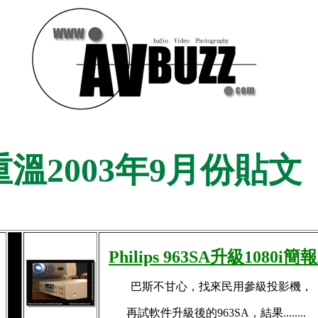
重溫
200
3年
9
月份貼文
Philips 963SA升級1080i簡
巴斯不甘心，找來民用參級投影機，
。
再試軟件升級後的963SA，結果........