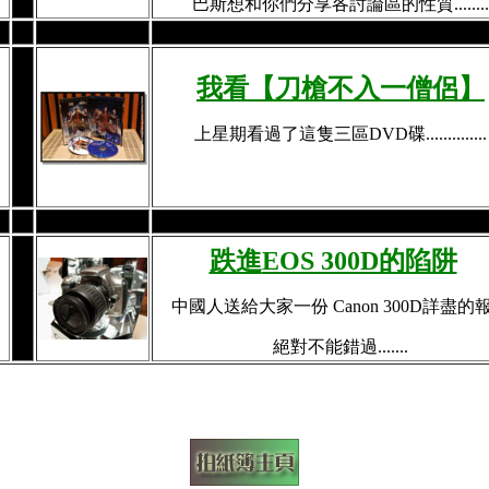
巴斯想和你們分享各討論區的性質..........
我看【刀槍不入一僧侶】
上星期看過了這隻三區DVD碟..............
跌進
EOS 300D的陷阱
中國人送給大家一份 Canon 300D詳盡的
絕對不能錯過.......