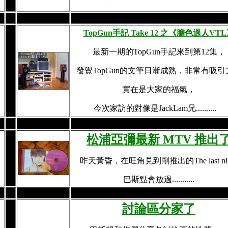
TopGun手記 Take 12 之《膽色過人VT
最新一期的TopGun手記來到第12集，
發覺TopGun的文筆日漸成熟，非常有吸引
實在是大家的福氣，
今次家訪的對像是JackLam兄..........
松浦亞彌最新 MTV 推出
昨天黃昏，在旺角見到剛推出的The last nig
巴斯點會放過...........
討論區分家了