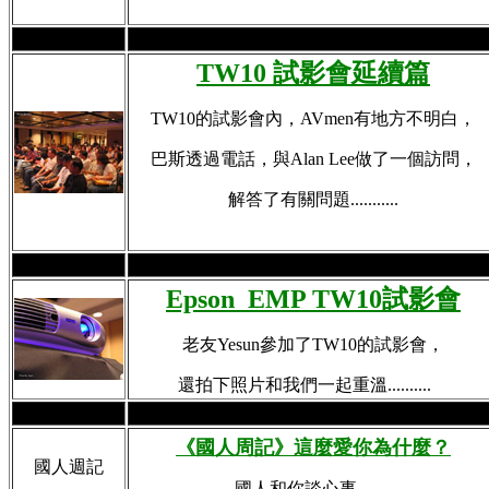
TW10 試影會延續篇
TW10的試影會內，AVmen有地方不明白，
巴斯透過電話，與Alan Lee做了一個訪問，
解答了有關問題...........
Epson EMP TW10試影會
老友Yesun參加了TW10的試影會，
還拍下照片和我們一起重溫..........
《國人周記》這麼愛你為什麼？
國人週記
國人和你談心事........