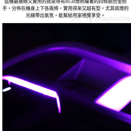
這機最搶眼又實用的就是帶有RGB燈照耀著的四條鋁合金把
手，分佈在機身上下各兩條，實用得來又超有型，尤其底燈的
光線帶出氣氛，能幫給用家視覺享受。