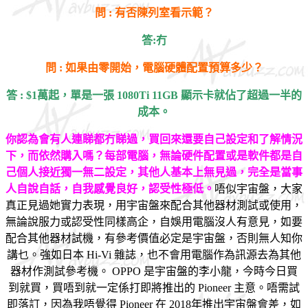
問 : 有否陳列室看示範？
答:冇
問 : 如果由零開始，電腦硬體配置預算多少？
答 : $1萬起，單是一張 1080Ti 11GB 顯示卡就佔了超過一半的
成本。
你認為會有人連睇都冇睇過，買回來還要自己設定和了解情況
下，而依然
購入嗎？每部電腦，無論硬件配置或是軟件都是自
己個人接近獨一無二設定，其他人基本上無見過，完全是當事
人自說自話，自我感覺良好，認受性極低。
唔似宇宙盤，大家
真正見過她實力表現，用宇宙盤來配合其他器材測試或使用，
無論說服力或認受性同樣高企，自娛用電腦沒人有意見，如要
配合其他器材試機，有參考價值必定是宇宙盤，否則無人知你
講乜。強如日本 Hi-Vi 雜誌，也不會用電腦作為訊源去為其他
器材作測試參考機。 OPPO 是宇宙盤的李小龍，今時今日買
到就買，買唔到就一定係打即將推出的 Pioneer 主意。唔需試
即落訂，因為我唔覺得 Pioneer 在 2018年推出宇宙盤會差，如