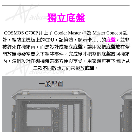
獨立底盤
COSMOS C700P 用上了 Cooler Master 稱為 Master Concept 設
計，組裝主機板上的CPU，記憶體，顯示卡……的
底盤
，並
非
被銲死在機箱內，而是設計成獨立
底盤
，讓用家把
底盤
放在全
開放無障礙空間之下組裝零件，完成後才把整個
底盤
放回機箱
內，這個設計在砌機時帶來方便與享受，用家還可有下圖所見
三款不同散熱方向來擺放
底盤
。