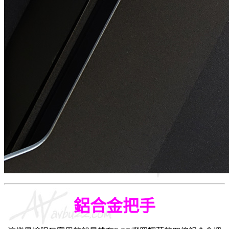
鋁合金把手