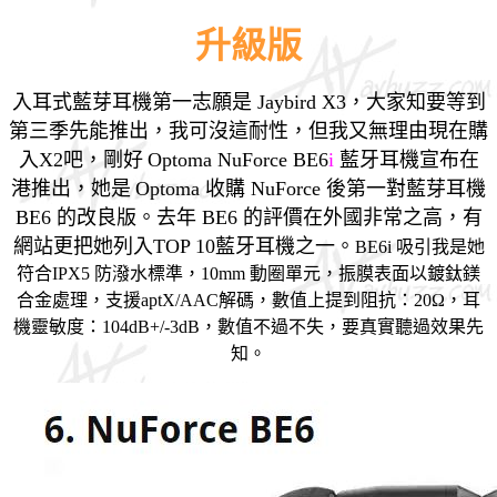
升級版
入耳式藍芽耳機第一志願是 Jaybird X3，大家知要等到
第三季先能推出，我可沒這耐性，
但我又無理由現在購
入X2吧，剛好
Optoma NuForce BE6
i
藍牙耳機宣布在
港推出
，她是
Optoma 收購 NuForce 後第一對藍芽耳機
BE6 的改良版
。
去年 BE6 的評價在外國非常之高，有
網站更把她列入TOP 10
藍牙耳機之一。
BE6i 吸引我是她
符合IPX5 防潑水標準，10mm 動圈單元，振膜表面以鍍鈦鎂
合金處理，支援aptX/AAC解碼，數值上提到阻抗：20Ω，耳
機靈敏度：104dB+/-3dB，數值不過不失，要真實聽過效果先
知。