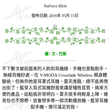
NuForce BE6i
發佈日期: 2016年 05月 15日
圖 / 文 : 巴斯
不下數次被迎面來的人鈎
到耳機線，手機也差點脫手
，
無線耳機好處，
在 V-MODA Crossfade Wireless 親身體
驗過，但無奈她是耳罩式耳機，
夏天來臨，總不能再帶
出街了。藍芽入耳式耳機
對我來講是犧牲音質，
換來方
便的產品，這點我非常明白，夏天很多時輕身上陣，連
背包也不想帶，
豈會想多帶一部流動播放機，藍芽耳機
配手機，便可滿足到我。