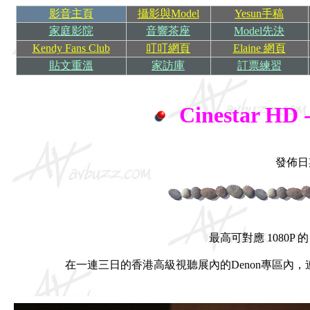
影音主頁
攝影與Model
Yesun手稿
家庭影院
音響茶座
Model先決
Kendy Fans Club
叮叮網頁
Elaine 網頁
貼文重溫
家訪庫
訂票練習
Cinestar 
發佈日期
最高可對應 1080P
的
在一連三日的香港高級視聽展內的Denon專區內，連