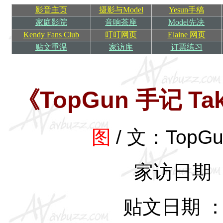
影音主页
摄影与Model
Yesun手稿
家庭影院
音响茶座
Model先决
Kendy Fans Club
叮叮网页
Elaine 网页
贴文重温
家访库
订票练习
TopGun
Ta
《
手记
图
/
文：
TopGu
家访日期
贴文日期 