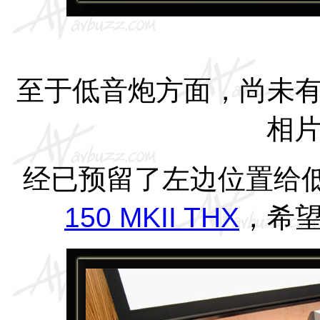
至于低音炮方面，尚未
相
经已预留了左边位置给
150 MKII THX
，希