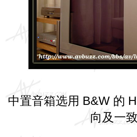
中置音箱选用
B&W
的
H
向及一